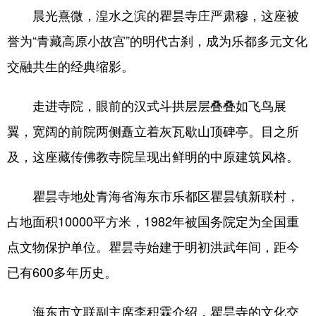
晨光熹微，湟水之滨的瞿昙寺庄严肃穆，这座被
誉为“青藏高原小故宫”的明代古刹，成为乐都多元文化
交融共生的经典缩影。
走进寺院，眼前的汉式斗拱层层叠叠如飞鸟展
翼，宽阔的前院两侧矗立着灰瓦歇山顶碑亭。目之所
及，这座藏传佛教寺院呈现出鲜明的中原建筑风格。
瞿昙寺地处青海省海东市乐都区瞿昙镇新联村，
占地面积10000平方米，1982年被国务院定为全国重
点文物保护单位。瞿昙寺始建于明初洪武年间，距今
已有600多年历史。
海东市文联副主席李积霖介绍，瞿昙寺的文化交