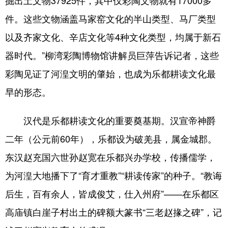
件。这些文物涵盖马家窑文化的半山类型、马厂类型
以及齐家文化、辛店文化等4种文化类型，均属于新石
器时代。”柳湾彩陶博物馆讲解员巨萍告诉记者，这些
彩陶见证了河湟文明的肇始，也成为乐都耕读文化最
早的形态。
汉代是乐都耕读文化的重要奠基期。汉宣帝神爵
二年（公元前60年），乐都设为破羌县，属金城郡。
东汉赵充国六世孙赵宽在乐都兴办学校，传播儒学，
为河湟大地播下了“育才重教”“耕读传家”的种子。“教诲
后生，百有余人，皆成俊艾，仕入州府”——在乐都区
高庙镇白崖子村出土的碑额大篆书“三老赵掾之碑”，记