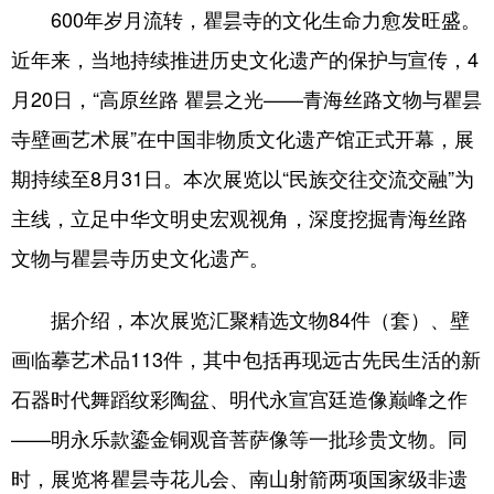
600年岁月流转，瞿昙寺的文化生命力愈发旺盛。
近年来，当地持续推进历史文化遗产的保护与宣传，4
月20日，“高原丝路 瞿昙之光——青海丝路文物与瞿昙
寺壁画艺术展”在中国非物质文化遗产馆正式开幕，展
期持续至8月31日。本次展览以“民族交往交流交融”为
主线，立足中华文明史宏观视角，深度挖掘青海丝路
文物与瞿昙寺历史文化遗产。
据介绍，本次展览汇聚精选文物84件（套）、壁
画临摹艺术品113件，其中包括再现远古先民生活的新
石器时代舞蹈纹彩陶盆、明代永宣宫廷造像巅峰之作
——明永乐款鎏金铜观音菩萨像等一批珍贵文物。同
时，展览将瞿昙寺花儿会、南山射箭两项国家级非遗