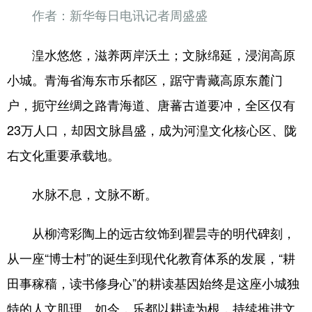
作者：新华每日电讯记者周盛盛
湟水悠悠，滋养两岸沃土；文脉绵延，浸润高原
小城。青海省海东市乐都区，踞守青藏高原东麓门
户，扼守丝绸之路青海道、唐蕃古道要冲，全区仅有
23万人口，却因文脉昌盛，成为河湟文化核心区、陇
右文化重要承载地。
水脉不息，文脉不断。
从柳湾彩陶上的远古纹饰到瞿昙寺的明代碑刻，
从一座“博士村”的诞生到现代化教育体系的发展，“耕
田事稼穑，读书修身心”的耕读基因始终是这座小城独
特的人文肌理。如今，乐都以耕读为根，持续推进文