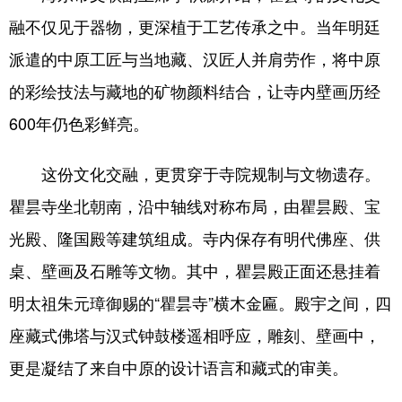
融不仅见于器物，更深植于工艺传承之中。当年明廷
派遣的中原工匠与当地藏、汉匠人并肩劳作，将中原
的彩绘技法与藏地的矿物颜料结合，让寺内壁画历经
600年仍色彩鲜亮。
这份文化交融，更贯穿于寺院规制与文物遗存。
瞿昙寺坐北朝南，沿中轴线对称布局，由瞿昙殿、宝
光殿、隆国殿等建筑组成。寺内保存有明代佛座、供
桌、壁画及石雕等文物。其中，瞿昙殿正面还悬挂着
明太祖朱元璋御赐的“瞿昙寺”横木金匾。殿宇之间，四
座藏式佛塔与汉式钟鼓楼遥相呼应，雕刻、壁画中，
更是凝结了来自中原的设计语言和藏式的审美。