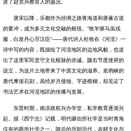
述了赵宽兴教育人的盛况。
唐宋以降，乐都作为丝绸之路青海道和唐蕃古道
的要冲，成为多元文化交融的枢纽。“牧羊驱马虽戎
服，白发丹心尽汉臣”——唐代诗人杜牧在《河湟》一
诗中写的内容，既描绘了河湟地区的边地风貌，也道
出了这里军民坚守文化根脉的赤诚。陇右节度使府的
设立，为这片土地带来了中原文化的滋养。老鸦峡的
唐代摩崖石刻，虽经岁月侵蚀、字迹模糊，却见证了
书法艺术在河湟地区的传播与发展。
东晋时期，南凉政权兴办学堂，私学教育逐渐兴
起。据《西宁志》记载，明代碾伯所社学是当时青海
仅有的两所社学之一。随后的历朝历代，农耕文化与