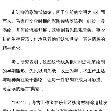
走进柳湾彩陶博物馆，四千年前的文明之光扑面
而来。马家窑文化时期的彩陶罐错落陈列，蛙纹、漩
涡纹、几何纹流畅舒展，既镌刻着先民观天象、事农
耕的生存智慧，也承载着他们认知世界、表达情感的
精神追求。
考古研究表明，这些纹饰线条极可能是毛笔绘制
的早期雏形。先民以陶为纸、以土为墨，将生产生活
与精神向往凝于器物，让每一件彩陶都成为可触摸、
可品读的远古“典籍”。
“1974年，考古工作者在乐都区柳湾村柳湾遗址发
掘出土文物37925件，其中仅彩陶文物就有17000多