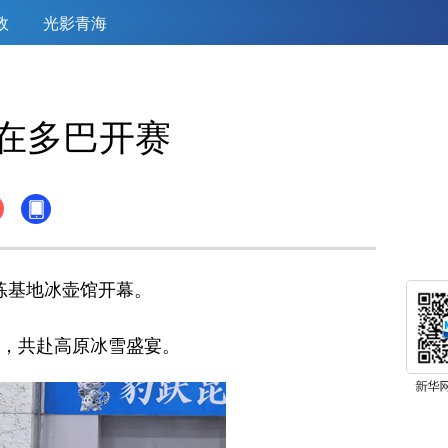
政
光影青海
在多巴开赛
练基地冰壶馆开幕。
，共赴高原冰雪盛宴。