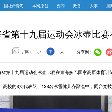
国社@青海
本网原创
要闻
政务
人事
廉
海省第十九届运动会冰壶比赛
字体：
小
中
大
分享到：
省第十九届运动会冰壶比赛在青海多巴国家高原体育训
校的8支代表队、128名冰雪健儿齐聚湟中，同台竞技