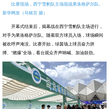
比赛现场，西宁雪豹队主场迎战果洛格萨尔队。
新华网发（马铭言 摄）
开幕式结束后，揭幕战在西宁雪豹队主场进行，
对手为果洛格萨尔队。随着双方球员入场，球场瞬间
被欢呼声淹没。比赛开始，绿茵场上球员奋力拼
搏、“燃爆”全场，看台观众齐声呐喊、加油鼓劲。